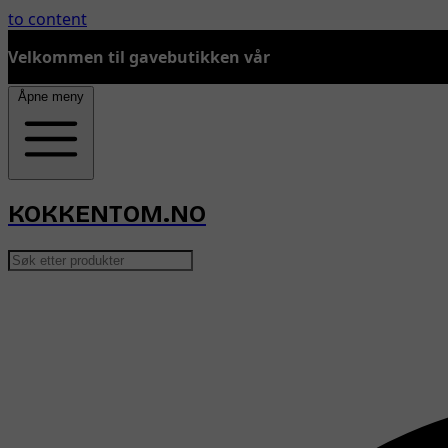
to content
Velkommen til gavebutikken vår
Åpne meny
KOKKENTOM.NO