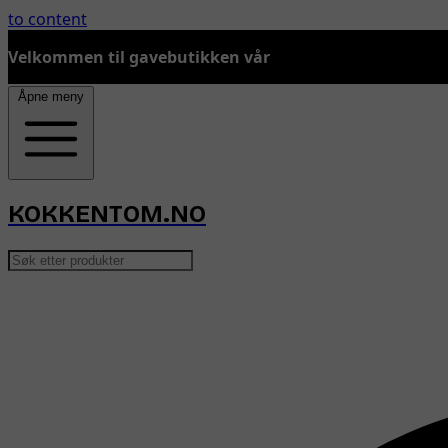
to content
Velkommen til gavebutikken vår
Åpne meny
KOKKENTOM.NO