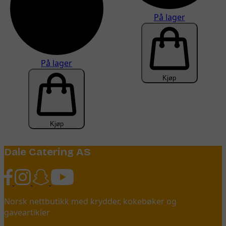
På lager
På lager
Kjøp
Kjøp
Dale Catering AS
Norsk nettbutikk med krydder, kokebøker og
gaveartikler