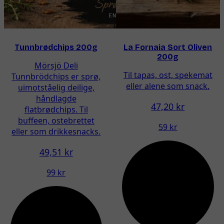
Tunnbrødchips 200g
La Fornaia Sort Oliven
200g
Mörsjö Deli
Til tapas, ost, spekemat
Tunnbrödchips er sprø,
eller alene som snack.
uimotståelig deilige,
håndlagde
47,20 kr
flatbrødchips. Til
buffeen, ostebrettet
59 kr
eller som drikkesnacks.
49,51 kr
99 kr