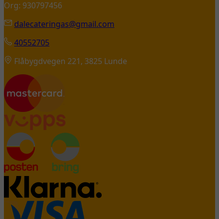
Org: 930797456
dalecateringas@gmail.com
40552705
Flåbygdvegen 221, 3825 Lunde