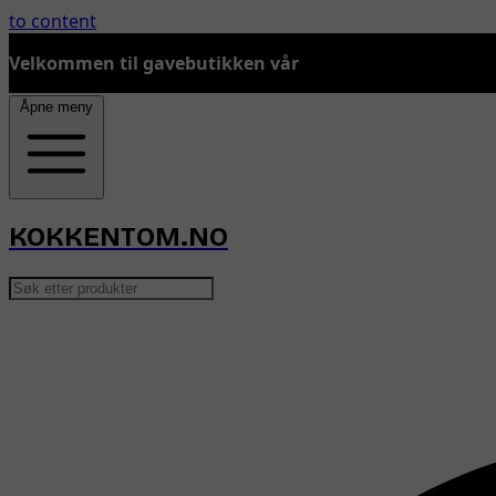
to content
Velkommen til gavebutikken vår
Åpne meny
KOKKENTOM.NO