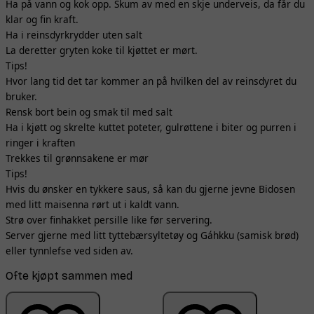
Ha på vann og kok opp. Skum av med en skje underveis, da får du
klar og fin kraft.
Ha i reinsdyrkrydder uten salt
La deretter gryten koke til kjøttet er mørt.
Tips!
Hvor lang tid det tar kommer an på hvilken del av reinsdyret du
bruker.
Rensk bort bein og smak til med salt
Ha i kjøtt og skrelte kuttet poteter, gulrøttene i biter og purren i
ringer i kraften
Trekkes til grønnsakene er mør
Tips!
Hvis du ønsker en tykkere saus, så kan du gjerne jevne Bidosen
med litt maisenna rørt ut i kaldt vann.
Strø over finhakket persille like før servering.
Server gjerne med litt tyttebærsyltetøy og Gáhkku (samisk brød)
eller tynnlefse ved siden av.
Ofte kjøpt sammen med