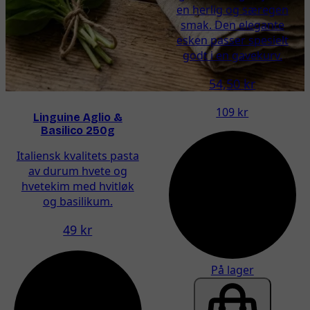
en herlig og særegen
smak. Den elegante
esken passer spesielt
godt i en gavekurv.
54,50 kr
109 kr
Linguine Aglio &
Basilico 250g
Italiensk kvalitets pasta
av durum hvete og
hvetekim med hvitløk
og basilikum.
49 kr
På lager