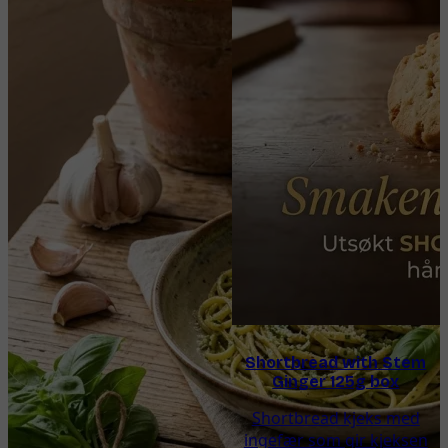
Shortbread with Stem
Ginger 125g box
Shortbread kjeks med
ingefær som gir kjeksen