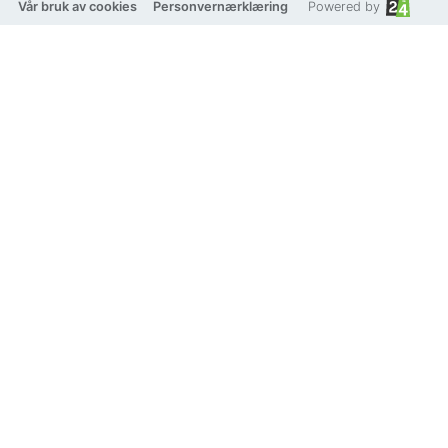
Org: 930797456
Vår bruk av cookies
Personvernærklæring
Powered by
dalecateringas@gmail.com
40552705
Flåbygdvegen 221, 3825 Lunde