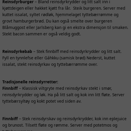
Reinsdyrburger
– Bland reinsdyrkrydder og litt salt inn i
kjøttdeigen eller hakket kjøtt fra lår. Steik burgeren. Server med
kuttet issalat, syltet rødløk, hjemmelaget tyttebærrømme og
grovt hamburgerbrød. Du kan også smelte over burgeren
Blåmuggost eller Jarlsberg kan gi en ekstra dimensjon til smaken.
Stekt bacon sammen er også veldig godt.
Reinsdyrkebab
– Stek finnbiff med reinsdyrkrydder og litt salt.
Fyll en tynnlefse eller Gáhkku (samisk brød) Nederst, kuttet
issalat, stekt reinsdyrkav og tyttebærrømme over.
Tradisjonelle reinsdyrretter:
Finnbiff
– Klassisk viltgryte med reinsdyrkav stekt i smør,
reinsdyrkrydder og løk. Ha på litt salt og kok inn litt fløte. Server
tyttebærsyltøy og kokt potet ved siden av.
Finnbiff
– Stek reinsdyrskav og reinsdyrkrydder, kok inn eplejuice
og brunost. Tilsett fløte og rømme. Server med potetmos og