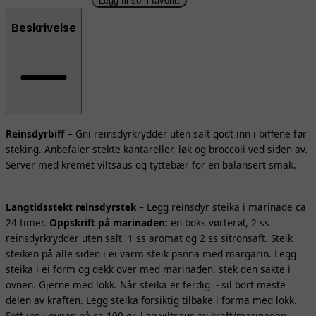
Legg til som favoritt
Beskrivelse
Reinsdyrbiff
– Gni reinsdyrkrydder uten salt godt inn i biffene før
steking. Anbefaler stekte kantareller, løk og broccoli ved siden av.
Server med kremet viltsaus og tyttebær for en balansert smak.
Langtidsstekt reinsdyrstek
– Legg reinsdyr steika i marinade ca
24 timer.
Oppskrift på marinaden:
en boks vørterøl, 2 ss
reinsdyrkrydder uten salt, 1 ss aromat og 2 ss sitronsaft. Steik
steiken på alle siden i ei varm steik panna med margarin. Legg
steika i ei form og dekk over med marinaden. stek den sakte i
ovnen. Gjerne med lokk. Når steika er ferdig - sil bort meste
delen av kraften. Legg steika forsiktig tilbake i forma med lokk.
Sett inn i ovnen på ca 100 gr. Lag viltsaus av kraft/marinaden.