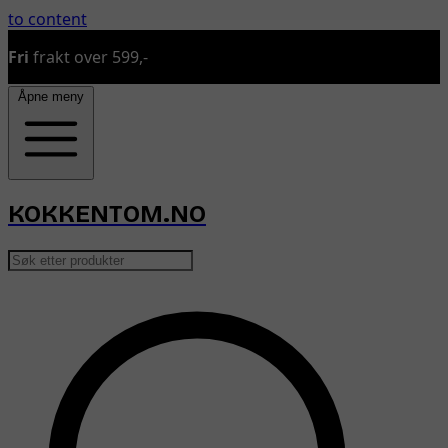
to content
Sender bestillinger man, ons og fredager
…
Åpne meny
KOKKENTOM.NO