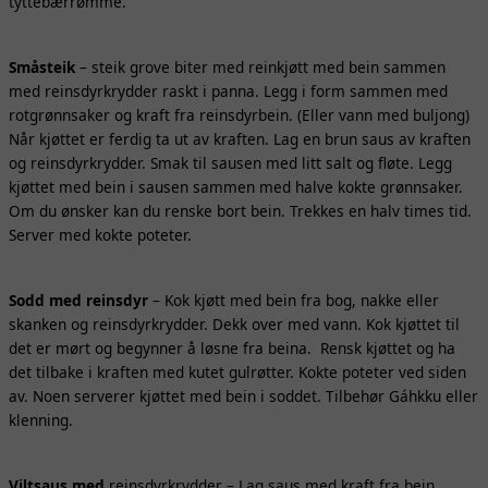
tyttebærrømme.
Småsteik
– steik grove biter med reinkjøtt med bein sammen
med reinsdyrkrydder raskt i panna. Legg i form sammen med
rotgrønnsaker og kraft fra reinsdyrbein. (Eller vann med buljong)
Når kjøttet er ferdig ta ut av kraften. Lag en brun saus av kraften
og reinsdyrkrydder. Smak til sausen med litt salt og fløte. Legg
kjøttet med bein i sausen sammen med halve kokte grønnsaker.
Om du ønsker kan du renske bort bein. Trekkes en halv times tid.
Server med kokte poteter.
Sodd med reinsdyr
– Kok kjøtt med bein fra bog, nakke eller
skanken og reinsdyrkrydder. Dekk over med vann. Kok kjøttet til
det er mørt og begynner å løsne fra beina. Rensk kjøttet og ha
det tilbake i kraften med kutet gulrøtter. Kokte poteter ved siden
av. Noen serverer kjøttet med bein i soddet. Tilbehør Gáhkku eller
klenning.
Viltsaus med
reinsdyrkrydder – Lag saus med kraft fra bein,