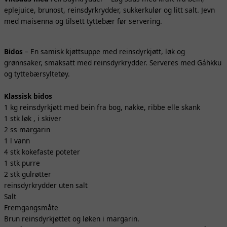
eplejuice, brunost, reinsdyrkrydder, sukkerkulør og litt salt. Jevn
med maisenna og tilsett tyttebær før servering.
Bidos
– En samisk kjøttsuppe med reinsdyrkjøtt, løk og
grønnsaker, smaksatt med reinsdyrkrydder. Serveres med Gáhkku
og tyttebærsyltetøy.
Klassisk bidos
1 kg reinsdyrkjøtt med bein fra bog, nakke, ribbe elle skank
1 stk løk , i skiver
2 ss margarin
1 l vann
4 stk kokefaste poteter
1 stk purre
2 stk gulrøtter
reinsdyrkrydder uten salt
Salt
Fremgangsmåte
Brun reinsdyrkjøttet og løken i margarin.