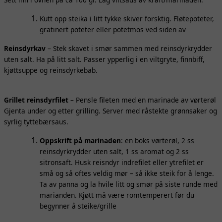
Kutt opp steika i litt tykke skiver forsktig. Fløtepoteter,
gratinert poteter eller potetmos ved siden av
Reinsdyrkav
– Stek skavet i smør sammen med reinsdyrkrydder
uten salt. Ha på litt salt. Passer ypperlig i en viltgryte, finnbiff,
kjøttsuppe og reinsdyrkebab.
Grillet reinsdyrfilet
– Pensle fileten med en marinade av vørterøl
Gjenta under og etter grilling. Server med råstekte grønnsaker og
syrlig tyttebærsaus.
Oppskrift på marinaden
: en boks vørterøl, 2 ss
reinsdyrkrydder uten salt, 1 ss aromat og 2 ss
sitronsaft. Husk reisndyr indrefilet eller ytrefilet er
små og så oftes veldig mør – så ikke steik for å lenge.
Ta av panna og la hvile litt og smør på siste runde med
marianden. Kjøtt må være romtemperert før du
begynner å steike/grille