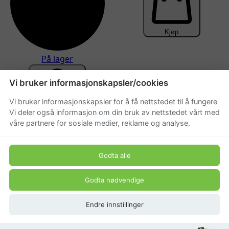
Kjøp
På lager
Vi bruker informasjonskapsler/cookies
Vi bruker informasjonskapsler for å få nettstedet til å fungere
Vi deler også informasjon om din bruk av nettstedet vårt med
Kjøp
våre partnere for sosiale medier, reklame og analyse.
Dale Catering AS
Godta alle
Godta nødvendige
Norsk nettbutikk med krydder, kokebøker og
Endre innstillinger
gaveartikler