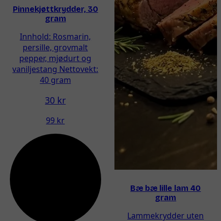
Pinnekjøttkrydder, 30
gram
Innhold: Rosmarin,
persille, grovmalt
pepper, mjødurt og
vaniljestang Nettovekt:
40 gram
30 kr
99 kr
Bæ bæ lille lam 40
gram
Lammekrydder uten