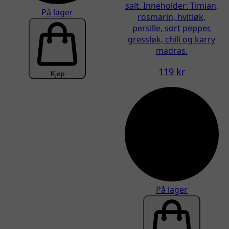
salt. Inneholder: Timian,
På lager
rosmarin, hvitløk,
persille, sort pepper,
gressløk, chili og karry
madras.
119 kr
Kjøp
På lager