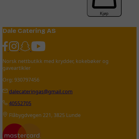
Kjøp
Dale Catering AS
Norsk nettbutikk med krydder, kokebøker og
gaveartikler
Org: 930797456
dalecateringas@gmail.com
40552705
Flåbygdvegen 221, 3825 Lunde