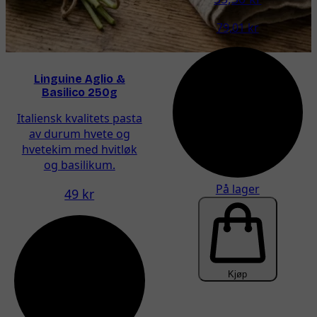
79,01 kr
Linguine Aglio &
Basilico 250g
Italiensk kvalitets pasta
av durum hvete og
hvetekim med hvitløk
og basilikum.
På lager
49 kr
Kjøp