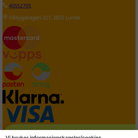
40552705
Flåbygdvegen 221, 3825 Lunde
Vi bruker informasjonskapsler/cookies