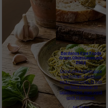
Dardanos Fine Foods
Grønn Oliventapenade
200g
Grovhakket olivenpure
med hvitløk, basilikum
og kryddermiks. Et helt
perfekt tilbehør til
tapasbordet, men også
godt til grillmat.
55,30 kr