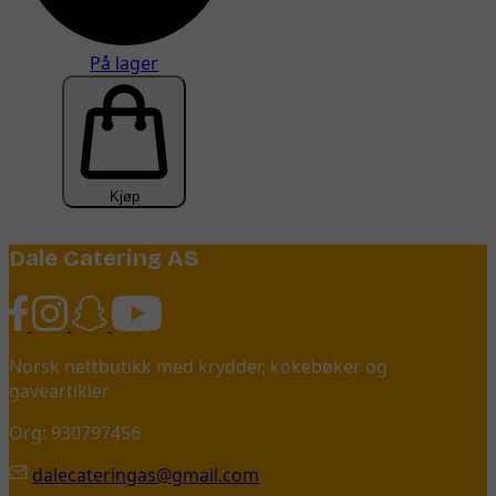
På lager
Kjøp
Dale Catering AS
Norsk nettbutikk med krydder, kokebøker og
gaveartikler
Org: 930797456
dalecateringas@gmail.com