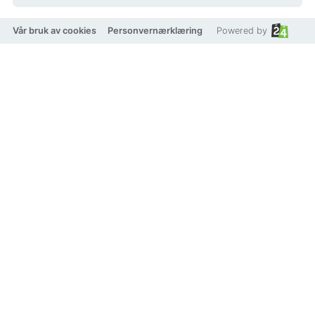
Vår bruk av cookies
Personvernærklæring
Powered by
Tagliolini Pomodoro 250g
Tomatpasta
Beskrivelse
Italiensk kvalitets pasta av durum hvete og hvetekim
med tomat og rødbete. Tagliolini er noe tynnere en
Linguine.
Produkt pris
49 kr