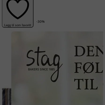
-
30
%
Legg til som favoritt