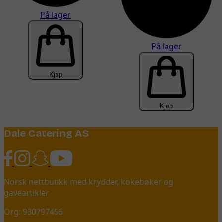
På lager
På lager
Kjøp
Kjøp
Dale Catering AS
Norsk nettbutikk med krydder, kokebøker og
gaveartikler
Org: 930797456