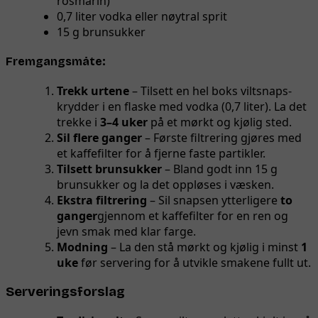
rosmarin)
0,7 liter vodka eller nøytral sprit
15 g brunsukker
Fremgangsmåte:
Trekk urtene
– Tilsett en hel boks viltsnaps-
krydder i en flaske med vodka (0,7 liter). La det
trekke i
3–4 uker
på et mørkt og kjølig sted.
Sil flere ganger
– Første filtrering gjøres med
et kaffefilter for å fjerne faste partikler.
Tilsett brunsukker
– Bland godt inn 15 g
brunsukker og la det oppløses i væsken.
Ekstra filtrering
– Sil snapsen ytterligere
to
ganger
gjennom et kaffefilter for en ren og
jevn smak med klar farge.
Modning
– La den stå mørkt og kjølig i minst
1
uke
før servering for å utvikle smakene fullt ut.
Serveringsforslag