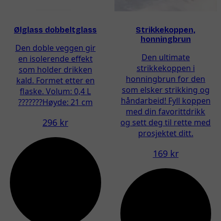
Ølglass dobbeltglass
Strikkekoppen,
honningbrun
Den doble veggen gir
Den ultimate
en isolerende effekt
strikkekoppen i
som holder drikken
honningbrun for den
kald. Formet etter en
som elsker strikking og
flaske. Volum: 0,4 L
håndarbeid! Fyll koppen
???????Høyde: 21 cm
med din favorittdrikk
296 kr
og sett deg til rette med
prosjektet ditt.
169 kr